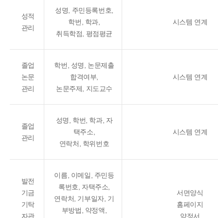
성명, 주민등록번호,
성적
학번, 학과,
시스템 연계
관리
취득학점, 평점평균
졸업
학번, 성명, 논문제출
논문
합격여부,
시스템 연계
관리
논문주제, 지도교수
성명, 학번, 학과, 자
졸업
택주소,
시스템 연계
관리
연락처, 학위번호
이름, 이메일, 주민등
발전
록번호, 자택주소,
기금
서면양식
연락처, 기부일자, 기
기탁
홈페이지
부방법, 약정액,
자관
약정서