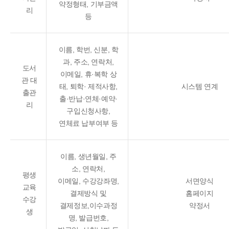
약정형태, 기부금액
리
등
이름, 학번, 신분, 학
과, 주소, 연락처,
도서
이메일, 휴·복학 상
관 대
태, 퇴학· 제적사항,
시스템 연계
출관
출·반납·연체·예약·
리
구입신청사항,
연체료 납부여부 등
이름, 생년월일, 주
소, 연락처,
평생
이메일, 수강강좌명,
서면양식
교육
결제방식 및
홈페이지
수강
결제정보,이수과정
약정서
생
명, 발급번호,