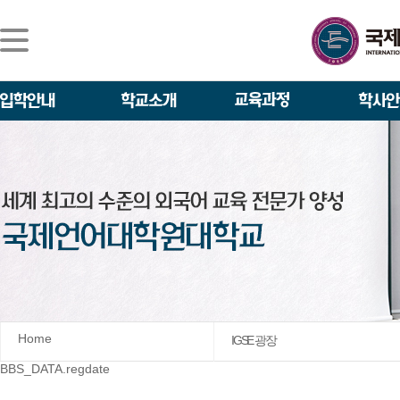
Home
IGSE 광장
BBS_DATA.regdate