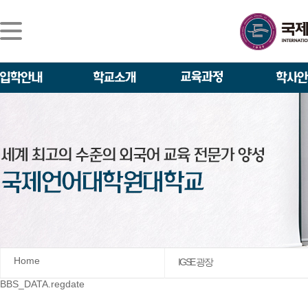
Home
IGSE 광장
BBS_DATA.regdate