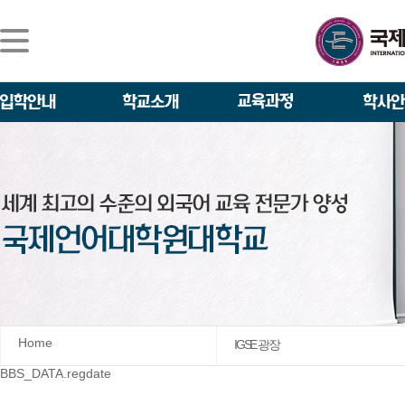
Home
IGSE 광장
BBS_DATA.regdate